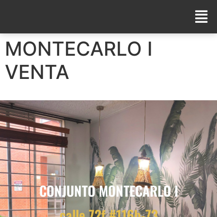
MONTECARLO I
VENTA
CONJUNTO MONTECARLO I
calle 72f #116b-73