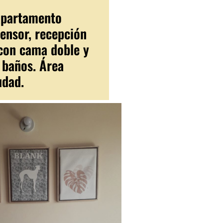
 apartamento
censor, recepción
 con cama doble y
 baños. Área
udad.